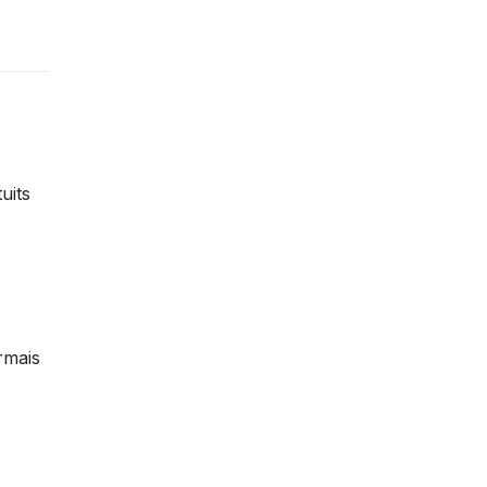
uits
rmais