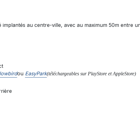
 implantés au centre-ville, avec au maximum 50m entre u
ct
lowbird
ou
EasyPark
(téléchargeables sur PlayStore et AppleStore)
rrière