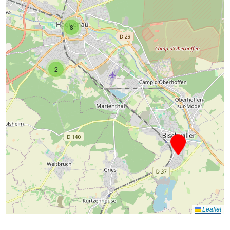
8
2
Leaflet