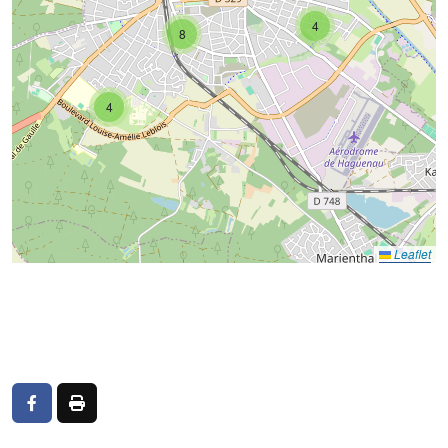
4
8
4
Leaflet