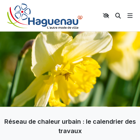
Panneau de gestion des cookies
Aller au contenu principal
Aller au menu
Aller au moteur de recherche
Moteur 
Réseau de chaleur urbain : le calendrier des
travaux