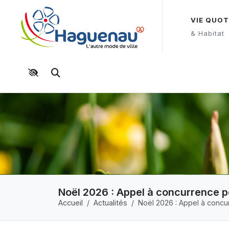
Panneau de gestion des cookies
Aller au contenu principal
Aller au menu
Aller au moteur de recherche
VIE QUOT
& Habitat
Moteur de recherche
Noël 2026 : Appel à concurrence 
Accueil
Actualités
Noël 2026 : Appel à conc