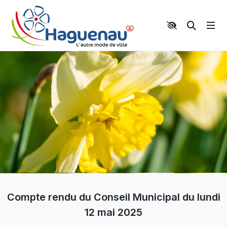
Panneau de gestion des cookies
Aller au contenu principal
Aller au menu
Aller au moteur de recherche
Moteur 
Compte rendu du Conseil Municipal du lundi
12 mai 2025