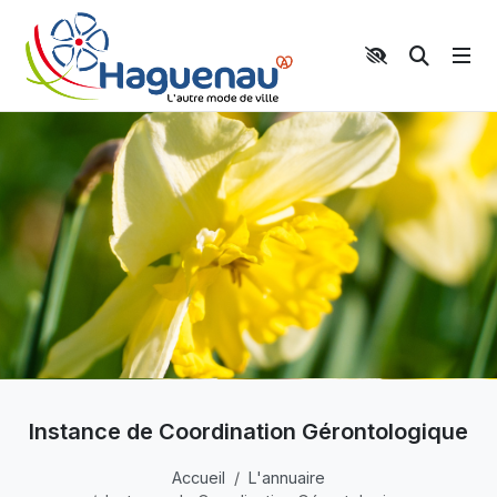
Panneau de gestion des cookies
Aller au contenu principal
Aller au menu
Aller au moteur de recherche
Moteur 
Instance de Coordination Gérontologique
Accueil
L'annuaire